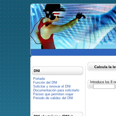
Calcula la l
DNI
Portada
Introduce los 8 
Función del DNI
Solicitar y renovar el DNI
Documentación para solicitarlo
Países que permiten viajar
Periodo de validez del DNI