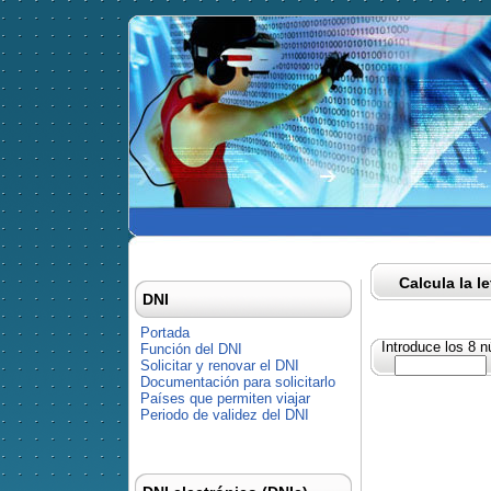
Calcula la l
DNI
Portada
Introduce los 8 
Función del DNI
Solicitar y renovar el DNI
Documentación para solicitarlo
Países que permiten viajar
Periodo de validez del DNI