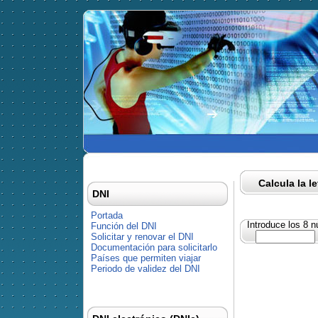
Calcula la l
DNI
Portada
Introduce los 8 
Función del DNI
Solicitar y renovar el DNI
Documentación para solicitarlo
Países que permiten viajar
Periodo de validez del DNI