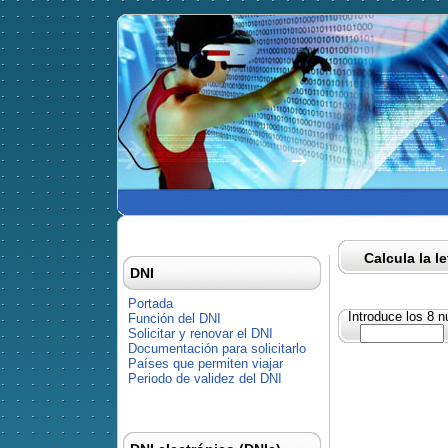
Calcula la l
DNI
Portada
Introduce los 8 
Función del DNI
Solicitar y renovar el DNI
Documentación para solicitarlo
Países que permiten viajar
Periodo de validez del DNI