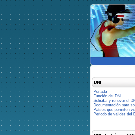
DNI
Portada
Función del DNI
Solicitar y renovar el D
Documentación para soli
Países que permiten via
Periodo de validez del 