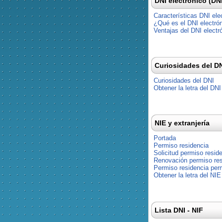
DNI electrónico (DN
Características DNI ele
¿Qué es el DNI electró
Ventajas del DNI electr
Curiosidades del D
Curiosidades del DNI
Obtener la letra del DNI
NIE y extranjería
Portada
Permiso residencia
Solicitud permiso resid
Renovación permiso res
Permiso residencia pe
Obtener la letra del NIE
Lista DNI - NIF