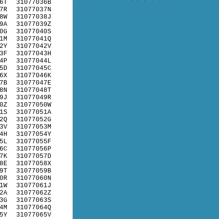
6T
31077036B
7R
31077037N
8W
31077038J
9A
31077039Z
0G
31077040S
1M
31077041Q
2Y
31077042V
3F
31077043H
4P
31077044L
5D
31077045C
6X
31077046K
7B
31077047E
8N
31077048T
9J
31077049R
0Z
31077050W
1S
31077051A
2Q
31077052G
3V
31077053M
4H
31077054Y
5L
31077055F
6C
31077056P
7K
31077057D
8E
31077058X
9T
31077059B
0R
31077060N
1W
31077061J
2A
31077062Z
3G
31077063S
4M
31077064Q
5Y
31077065V