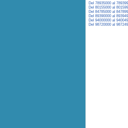
Del 78935000 al 78939
Del 80155000 al 80159
Del 84785000 al 84789
Del 89390000 al 89394
Del 94000000 al 94004
Del 98720000 al 98724