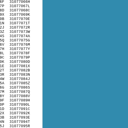
6F
31077066H
7P
31077067L
8D
31077068C
9X
31077069K
0B
31077070E
1N
31077071T
2J
31077072R
3Z
31077073W
4S
31077074A
5Q
31077075G
6V
31077076M
7H
31077077Y
8L
31077078F
9C
31077079P
0K
31077080D
1E
31077081X
2T
31077082B
3R
31077083N
4W
31077084J
5A
31077085Z
6G
31077086S
7M
31077087Q
8Y
31077088V
9F
31077089H
0P
31077090L
1D
31077091C
2X
31077092K
3B
31077093E
4N
31077094T
5J
31077095R