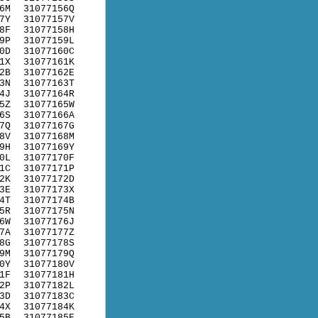
6M
31077156Q
7Y
31077157V
8F
31077158H
9P
31077159L
0D
31077160C
1X
31077161K
2B
31077162E
3N
31077163T
4J
31077164R
5Z
31077165W
6S
31077166A
7Q
31077167G
8V
31077168M
9H
31077169Y
0L
31077170F
1C
31077171P
2K
31077172D
3E
31077173X
4T
31077174B
5R
31077175N
6W
31077176J
7A
31077177Z
8G
31077178S
9M
31077179Q
0Y
31077180V
1F
31077181H
2P
31077182L
3D
31077183C
4X
31077184K
5B
31077185E