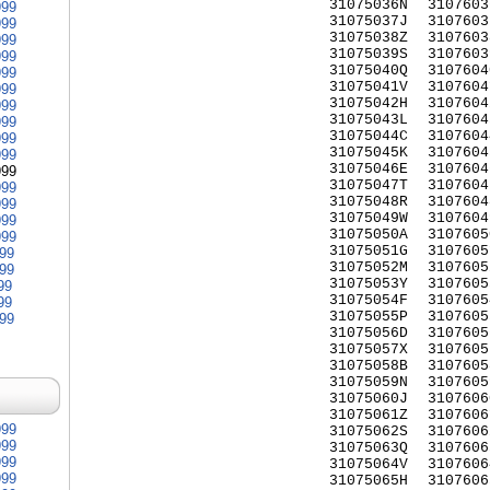
31075036N
3107603
999
31075037J
3107603
999
31075038Z
3107603
999
31075039S
3107603
999
31075040Q
3107604
999
31075041V
3107604
999
31075042H
3107604
999
31075043L
3107604
999
31075044C
3107604
999
31075045K
3107604
999
31075046E
3107604
999
31075047T
3107604
999
31075048R
3107604
999
31075049W
3107604
999
31075050A
3107605
999
31075051G
3107605
999
31075052M
3107605
999
31075053Y
3107605
99
31075054F
3107605
99
31075055P
3107605
999
31075056D
3107605
31075057X
3107605
31075058B
3107605
31075059N
3107605
31075060J
3107606
31075061Z
3107606
999
31075062S
3107606
999
31075063Q
3107606
999
31075064V
3107606
999
31075065H
3107606