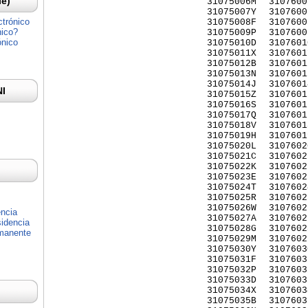
Ie)
31075006M
3107600
31075007Y
3107600
ctrónico
31075008F
3107600
nico?
31075009P
3107600
ónico
31075010D
3107601
31075011X
3107601
31075012B
3107601
31075013N
3107601
31075014J
3107601
NI
31075015Z
3107601
31075016S
3107601
31075017Q
3107601
31075018V
3107601
31075019H
3107601
31075020L
3107602
31075021C
3107602
31075022K
3107602
31075023E
3107602
31075024T
3107602
31075025R
3107602
31075026W
3107602
encia
31075027A
3107602
idencia
31075028G
3107602
rmanente
31075029M
3107602
31075030Y
3107603
31075031F
3107603
31075032P
3107603
31075033D
3107603
31075034X
3107603
31075035B
3107603