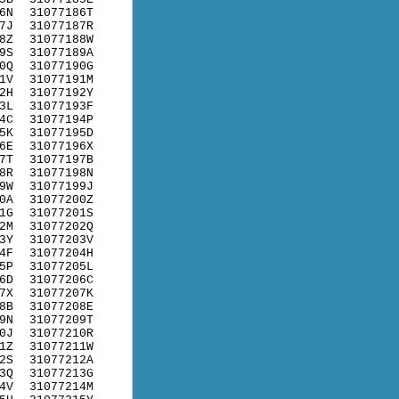
6N
31077186T
7J
31077187R
8Z
31077188W
9S
31077189A
0Q
31077190G
1V
31077191M
2H
31077192Y
3L
31077193F
4C
31077194P
5K
31077195D
6E
31077196X
7T
31077197B
8R
31077198N
9W
31077199J
0A
31077200Z
1G
31077201S
2M
31077202Q
3Y
31077203V
4F
31077204H
5P
31077205L
6D
31077206C
7X
31077207K
8B
31077208E
9N
31077209T
0J
31077210R
1Z
31077211W
2S
31077212A
3Q
31077213G
4V
31077214M