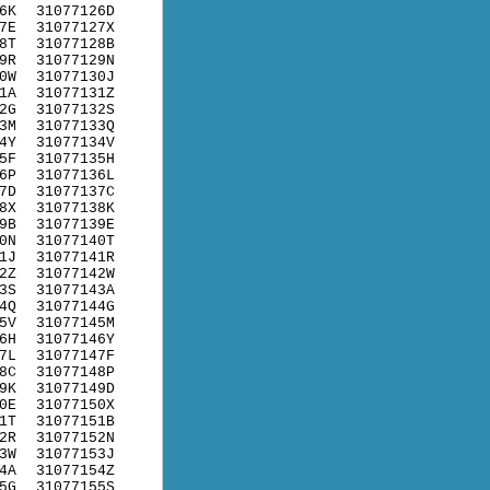
6K
31077126D
7E
31077127X
8T
31077128B
9R
31077129N
0W
31077130J
1A
31077131Z
2G
31077132S
3M
31077133Q
4Y
31077134V
5F
31077135H
6P
31077136L
7D
31077137C
8X
31077138K
9B
31077139E
0N
31077140T
1J
31077141R
2Z
31077142W
3S
31077143A
4Q
31077144G
5V
31077145M
6H
31077146Y
7L
31077147F
8C
31077148P
9K
31077149D
0E
31077150X
1T
31077151B
2R
31077152N
3W
31077153J
4A
31077154Z
5G
31077155S