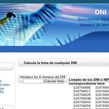
DNI
Documento Nacio
Número de Ident
Calcula la letra de cualquier DNI
Introduce los 8 números del DNI:
Listado de los DNI o NI
NI
correspondiente letra
citarlo
31075000E
3107600
jar
31075001T
3107600
DNI
31075002R
3107600
31075003W
3107600
31075004A
3107600
31075005G
3107600