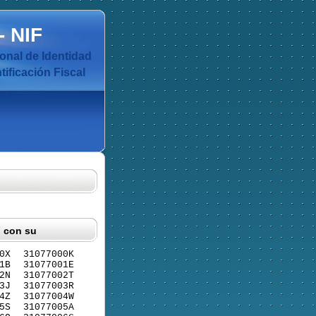
-
NIF
nal de Identidad
ificación Fiscal
F con su
0X
31077000K
1B
31077001E
2N
31077002T
3J
31077003R
4Z
31077004W
5S
31077005A