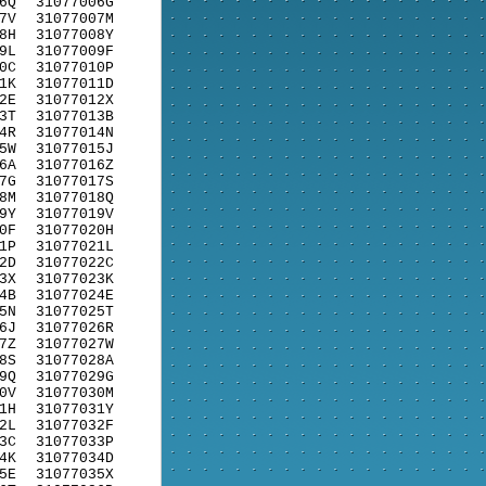
6Q
31077006G
7V
31077007M
8H
31077008Y
9L
31077009F
0C
31077010P
1K
31077011D
2E
31077012X
3T
31077013B
4R
31077014N
5W
31077015J
6A
31077016Z
7G
31077017S
8M
31077018Q
9Y
31077019V
0F
31077020H
1P
31077021L
2D
31077022C
3X
31077023K
4B
31077024E
5N
31077025T
6J
31077026R
7Z
31077027W
8S
31077028A
9Q
31077029G
0V
31077030M
1H
31077031Y
2L
31077032F
3C
31077033P
4K
31077034D
5E
31077035X