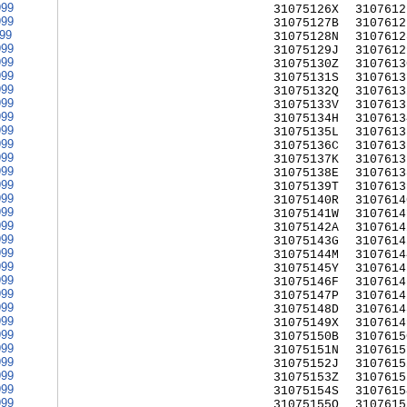
999
31075126X
3107612
999
31075127B
3107612
999
31075128N
3107612
999
31075129J
3107612
999
31075130Z
3107613
999
31075131S
3107613
999
31075132Q
3107613
999
31075133V
3107613
999
31075134H
3107613
999
31075135L
3107613
999
31075136C
3107613
999
31075137K
3107613
999
31075138E
3107613
999
31075139T
3107613
999
31075140R
3107614
999
31075141W
3107614
999
31075142A
3107614
999
31075143G
3107614
999
31075144M
3107614
999
31075145Y
3107614
999
31075146F
3107614
999
31075147P
3107614
999
31075148D
3107614
999
31075149X
3107614
999
31075150B
3107615
999
31075151N
3107615
999
31075152J
3107615
999
31075153Z
3107615
999
31075154S
3107615
999
31075155Q
3107615