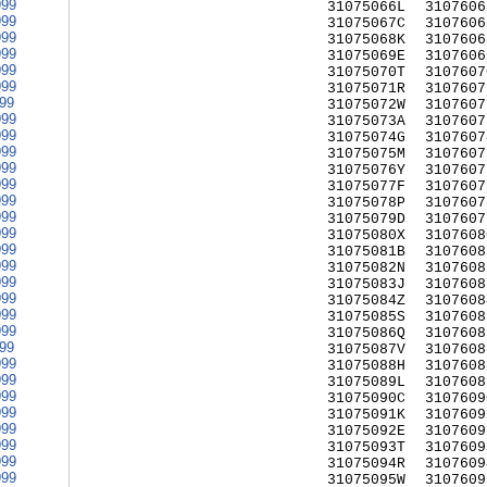
999
31075066L
3107606
999
31075067C
3107606
999
31075068K
3107606
999
31075069E
3107606
999
31075070T
3107607
999
31075071R
3107607
999
31075072W
3107607
999
31075073A
3107607
999
31075074G
3107607
999
31075075M
3107607
999
31075076Y
3107607
999
31075077F
3107607
999
31075078P
3107607
999
31075079D
3107607
999
31075080X
3107608
999
31075081B
3107608
999
31075082N
3107608
999
31075083J
3107608
999
31075084Z
3107608
999
31075085S
3107608
999
31075086Q
3107608
999
31075087V
3107608
999
31075088H
3107608
999
31075089L
3107608
999
31075090C
3107609
999
31075091K
3107609
999
31075092E
3107609
999
31075093T
3107609
999
31075094R
3107609
999
31075095W
3107609