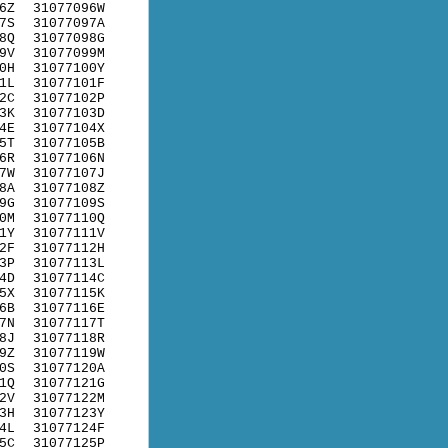
6Z
31077096W
7S
31077097A
8Q
31077098G
9V
31077099M
0H
31077100Y
1L
31077101F
2C
31077102P
3K
31077103D
4E
31077104X
5T
31077105B
6R
31077106N
7W
31077107J
8A
31077108Z
9G
31077109S
0M
31077110Q
1Y
31077111V
2F
31077112H
3P
31077113L
4D
31077114C
5X
31077115K
6B
31077116E
7N
31077117T
8J
31077118R
9Z
31077119W
0S
31077120A
1Q
31077121G
2V
31077122M
3H
31077123Y
4L
31077124F
5C
31077125P