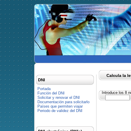
Calcula la l
DNI
Portada
Introduce los 8 
Función del DNI
Solicitar y renovar el DNI
Documentación para solicitarlo
Países que permiten viajar
Periodo de validez del DNI