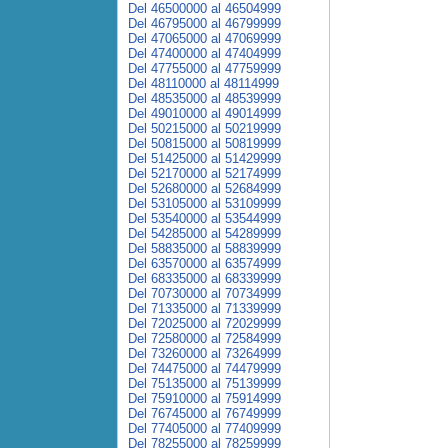
Del 46500000 al 46504999
Del 46795000 al 46799999
Del 47065000 al 47069999
Del 47400000 al 47404999
Del 47755000 al 47759999
Del 48110000 al 48114999
Del 48535000 al 48539999
Del 49010000 al 49014999
Del 50215000 al 50219999
Del 50815000 al 50819999
Del 51425000 al 51429999
Del 52170000 al 52174999
Del 52680000 al 52684999
Del 53105000 al 53109999
Del 53540000 al 53544999
Del 54285000 al 54289999
Del 58835000 al 58839999
Del 63570000 al 63574999
Del 68335000 al 68339999
Del 70730000 al 70734999
Del 71335000 al 71339999
Del 72025000 al 72029999
Del 72580000 al 72584999
Del 73260000 al 73264999
Del 74475000 al 74479999
Del 75135000 al 75139999
Del 75910000 al 75914999
Del 76745000 al 76749999
Del 77405000 al 77409999
Del 78255000 al 78259999