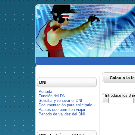
Calcula la l
DNI
Portada
Introduce los 8 
Función del DNI
Solicitar y renovar el DNI
Documentación para solicitarlo
Países que permiten viajar
Periodo de validez del DNI