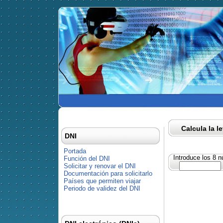
Calcula la l
DNI
Portada
Introduce los 8 
Función del DNI
Solicitar y renovar el DNI
Documentación para solicitarlo
Países que permiten viajar
Periodo de validez del DNI